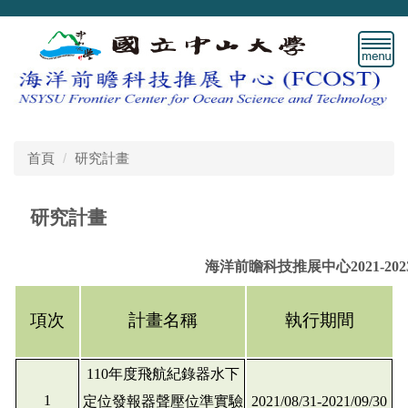
跳
到
主
要
內
容
區
首頁
研究計畫
研究計畫
海洋前瞻科技推展中心
2021-20
項次
計畫名稱
執行期間
110年度飛航紀錄器水下
1
定位發報器聲壓位準實驗
2021/08/31-2021/09/30