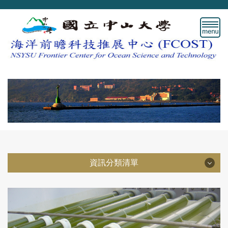
跳
到
主
要
內
容
區
資訊分類清單
資訊分類清單
中心宗旨